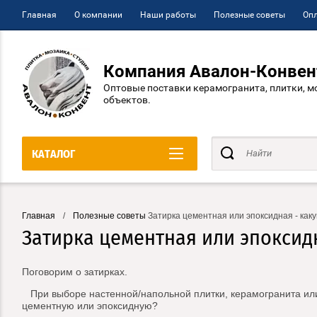
Главная
О компании
Наши работы
Полезные советы
Опл
Компания Авалон-Конвен
Оптовые поставки керамогранита, плитки, м
объектов.
КАТАЛОГ
Главная
/
Полезные советы
Затирка цементная или эпоксидная - как
Затирка цементная или эпоксид
Поговорим о затирках.
При выборе настенной/напольной плитки, керамогранита или 
цементную или эпоксидную?