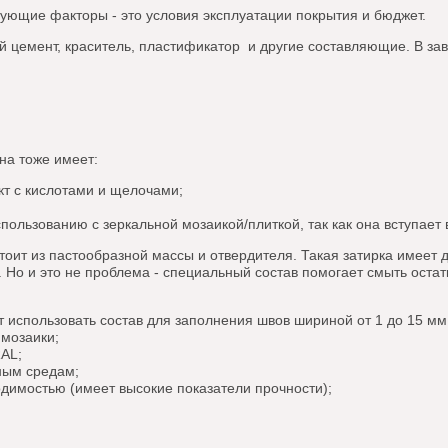
ющие факторы - это условия эксплуатации покрытия и бюджет.
 цемент, краситель, пластификатор и другие составляющие. В зав
на тоже имеет:
акт с кислотами и щелочами;
пользованию с зеркальной мозаикой/плиткой, так как она вступает
тоит из пастообразной массы и отвердителя. Такая затирка имеет 
 Но и это не проблема - специальный состав помогает смыть остатк
 использовать состав для заполнения швов шириной от 1 до 15 
 мозаики;
RAL;
ным средам;
одимостью (имеет высокие показатели прочности);