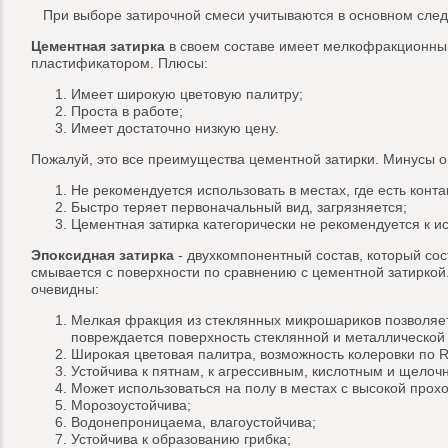
При выборе затирочной смеси учитываются в основном следу
Цементная затирка
в своем составе имеет мелкофракционный
пластификатором. Плюсы:
Имеет широкую цветовую палитру;
Проста в работе;
Имеет достаточно низкую цену.
Пожалуй, это все преимущества цементной затирки. Минусы о
Не рекомендуется использовать в местах, где есть конт
Быстро теряет первоначальный вид, загрязняется;
Цементная затирка категорически не рекомендуется к ис
Эпоксидная затирка
- двухкомпонентный состав, который сос
смывается с поверхности по сравнению с цементной затиркой.
очевидны:
Мелкая фракция из стеклянных микрошариков позволяет
повреждается поверхность стеклянной и металлической
Широкая цветовая палитра, возможность колеровки по 
Устойчива к пятнам, к агрессивным, кислотным и щелоч
Может использоваться на полу в местах с высокой прох
Морозоустойчива;
Водонепроницаема, влагоустойчива;
Устойчива к образованию грибка;