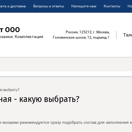
ата и доставка
Вопросы и ответы
Напишите нам
Контакты
Но
т ООО
Россия, 125212, г. Москва,
Тел
озаики. Комплектация
Головинское шоссе, 12, подъезд 1
ую выбрать?
ная - какую выбрать?
мозаики рекомендуется сразу подобрать состав для заполнения ме