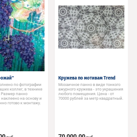
рожай"
Кружева по мотивам Trend
олнено по фотографии
Мозаичное панно в виде тонкого
аших коллег, в технике
ажурного кружева - это украшения
, Размер панно
любого помещения. Цена - от
 наклеено на основу и
70000 рублей за метр квадратный.
нно готово к монтажу.
00
70 000.00