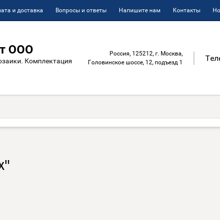
ата и доставка
Вопросы и ответы
Напишите нам
Контакты
Но
т ООО
Россия, 125212, г. Москва,
Тел
озаики. Комплектация
Головинское шоссе, 12, подъезд 1
х"