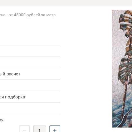
на - от 45000 рублей за метр
ый расчет
ая подборка
ая
−
+