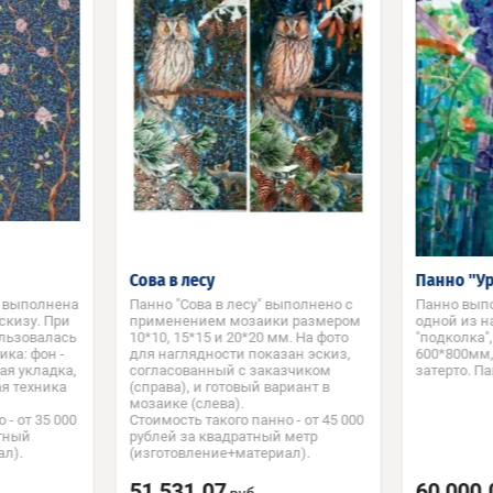
Сова в лесу
Панно "У
" выполнена
Панно "Сова в лесу" выполнено с
Панно вып
скизу. При
применением мозаики размером
одной из н
ользовалась
10*10, 15*15 и 20*20 мм. На фото
"подколка"
ка: фон -
для наглядности показан эскиз,
600*800мм,
ая укладка,
согласованный с заказчиком
затерто. Па
ая техника
(справа), и готовый вариант в
мозаике (слева).
 - от 35 000
Стоимость такого панно - от 45 000
атный
рублей за квадратный метр
ал).
(изготовление+материал).
51 531.07
60 000.