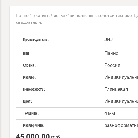
Панно "Туканы в Листьях" выполнены в колотой технике. Це
квадратный.
JNJ
Производитель
Панно
Вид
Россия
Страна
Индивидуальн
Размер
Глянцевая
Поверхность
Индивидуальн
Цвет
4 мм
Толщина
разноформатн
Размер чипа
45 000.00
руб.