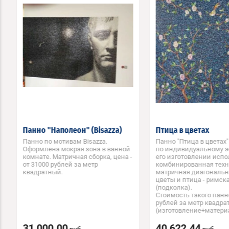
Панно "Наполеон" (Bisazza)
Птица в цветах
Панно по мотивам Bisazza.
Панно "Птица в цветах
Оформлена мокрая зона в ванной
по индивидуальному э
комнате. Матричная сборка, цена -
его изготовлении исп
от 31000 рублей за метр
комбинированная техни
квадратный.
матричная диагональн
цветы и птица - римск
(подколка).
Стоимость такого панно
рублей за метр квадр
(изготовление+матери
31 000.00
40 622.44