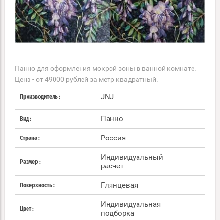
Панно для оформления мокрой зоны в ванной комнате.
Цена - от 49000 рублей за метр квадратный.
JNJ
Производитель
Панно
Вид
Россия
Страна
Индивидуальный
Размер
расчет
Глянцевая
Поверхность
Индивидуальная
Цвет
подборка