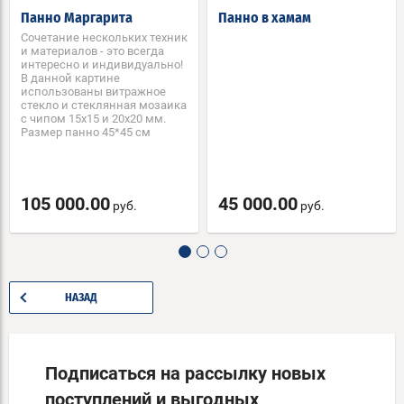
Панно Маргарита
Панно в хамам
Сочетание нескольких техник
и материалов - это всегда
интересно и индивидуально!
В данной картине
использованы витражное
стекло и стеклянная мозаика
с чипом 15х15 и 20х20 мм.
Размер панно 45*45 см
105 000.00
45 000.00
руб.
руб.
НАЗАД
Подписаться на рассылку новых
поступлений и выгодных