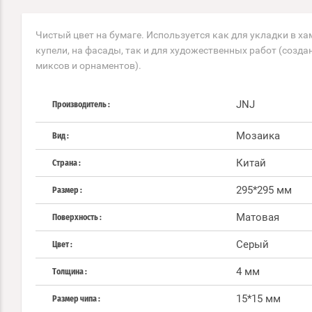
Чистый цвет на бумаге. Используется как для укладки в х
купели, на фасады, так и для художественных работ (созд
миксов и орнаментов).
JNJ
Производитель
Мозаика
Вид
Китай
Страна
295*295 мм
Размер
Матовая
Поверхность
Серый
Цвет
4 мм
Толщина
15*15 мм
Размер чипа