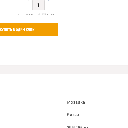
−
+
от 1 м.кв. по 0.08 м.кв.
КУПИТЬ В ОДИН КЛИК
Мозаика
Китай
295*295 мм