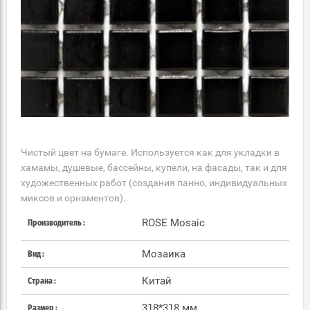
Чистый цвет на бумаге. Используется как для укладки в
хамамы, душевые, бассейны, купели, на фасады, так и для
художественных работ (создания панно, индивидуальных
миксов и орнаментов).
ROSE Mosaic
Производитель
Мозаика
Вид
Китай
Страна
318*318 мм
Размер